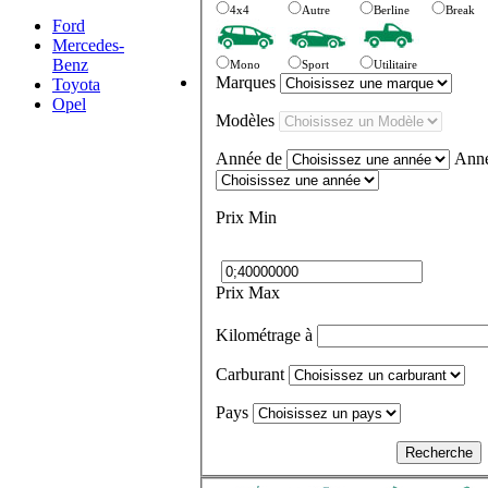
4x4
Autre
Berline
Break
Ford
Mercedes-
Benz
Mono
Sport
Utilitaire
Marques
Toyota
Opel
Modèles
Année de
Anné
Prix Min
Prix Max
Kilométrage à
Carburant
Pays
Recherche