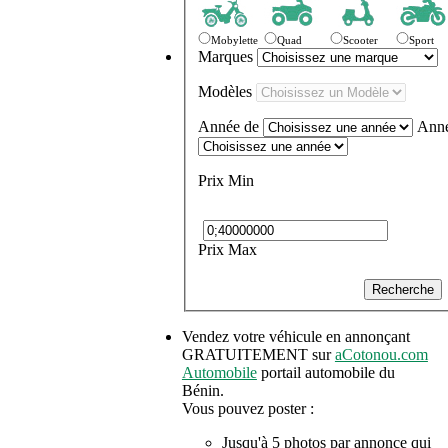
Mobylette
Quad
Scooter
Sport
Marques
Modèles
Année de
Anné
Prix Min
Prix Max
Recherche
Vendez votre véhicule en annonçant
GRATUITEMENT sur
aCotonou.com
Automobile
portail automobile du
Bénin.
Vous pouvez poster :
Jusqu'à 5 photos par annonce qui