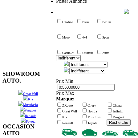
Poster Annonce
Citadine
Break
Berline
Mono
4x4
Sport
Cabriolet
Utilitaire
Autre
SHOWROOM
AUTO.
Prix Min
Prix Max
Great Wall
Marque:
Kia
Mitsubishi
ZXauto
Chery
Chana
Peugeot
Great Wall
Honda
Infiniti
Renault
Kia
Mitsubishi
Peugeot
Toyota
Recherche
Renault
Toyota
OCCASION
AUTO