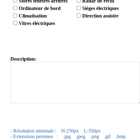
Stores fenêtres arrières
Radar de recul
Ordinateur de bord
Sièges électriques
Climatisation
Direction assistée
Vitres éléctriques
Description
Description:
Images
- Résolution minimale : H:250px L:350px
- Extensions permises : .jpg .jpeg .png .gif .bmp