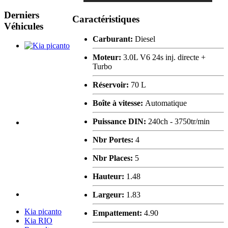
Derniers
Caractéristiques
Véhicules
Carburant:
Diesel
Moteur:
3.0L V6 24s inj. directe +
Turbo
Réservoir:
70 L
Boîte à vitesse:
Automatique
Puissance DIN:
240ch - 3750tr/min
Nbr Portes:
4
Nbr Places:
5
Hauteur:
1.48
Largeur:
1.83
Kia picanto
Empattement:
4.90
Kia RIO